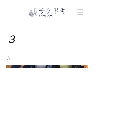
&
３
３