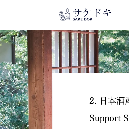
&
​2. 日
Support 